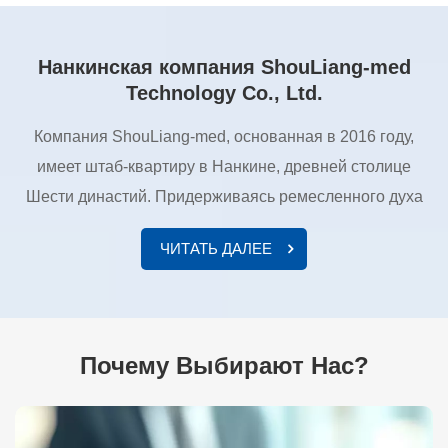
Нанкинская компания ShouLiang-med
Technology Co., Ltd.
Компания ShouLiang-med, основанная в 2016 году,
имеет штаб-квартиру в Нанкине, древней столице
Шести династий. Придерживаясь ремесленного духа
«стремления к совершенству и приоритета качества»,
ЧИТАТЬ ДАЛЕЕ
компания фокусируется на исследованиях и
инновациях в области энергетической хирургии. Ее
продуктовый портфель сосредоточен на
высокочастотном оборудовании и инструментах,
Почему Выбирают Нас?
создавая уникальную линейку продукции,
обслуживающую различные клинические отделения.
ShouLiang-med стремится предоставлять безопасные и