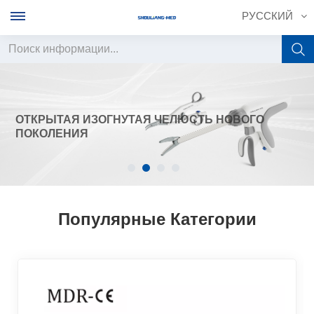
РУССКИЙ
English
français
ОТКРЫТАЯ ИЗОГНУТАЯ ЧЕЛЮСТЬ НОВОГО
ПОКОЛЕНИЯ
Deutsch
русский
italiano
Популярные Категории
español
português
中文