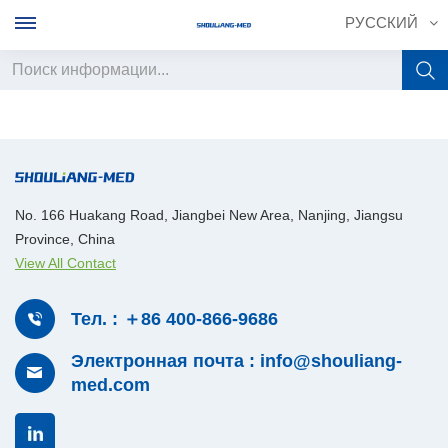
РУССКИЙ
English
français
Deutsch
No. 166 Huakang Road, Jiangbei New Area, Nanjing, Jiangsu
Province, China
русский
View All Contact
italiano
Тел. : ＋86 400-866-9686
español
Электронная почта : info@shouliang-
med.com
português
中文