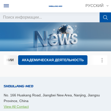
РУССКИЙ
English
français
Deutsch
МПАНИИ
АКАДЕМИЧЕСКАЯ ДЕЯТЕЛЬНОСТЬ
русский
italiano
español
No. 166 Huakang Road, Jiangbei New Area, Nanjing, Jiangsu
português
Province, China
View All Contact
中文