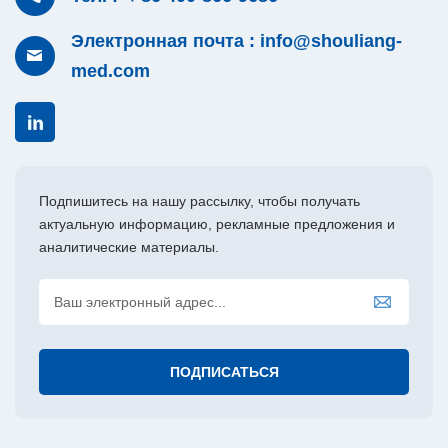
совместимыми
устройствами он показан
герметизирующими
для герметизации
Электронная почта : info@shouliang-
устройствами она
сосудов диаметром до 7
med.com
показана для
мм включительно, пучков
герметизации сосудов
тканей и лимфатических
диаметром до 7 мм
сосудов.
включительно, пучков
тканей и лимфатических
сосудов.
Подпишитесь на нашу рассылку, чтобы получать
актуальную информацию, рекламные предложения и
аналитические материалы.