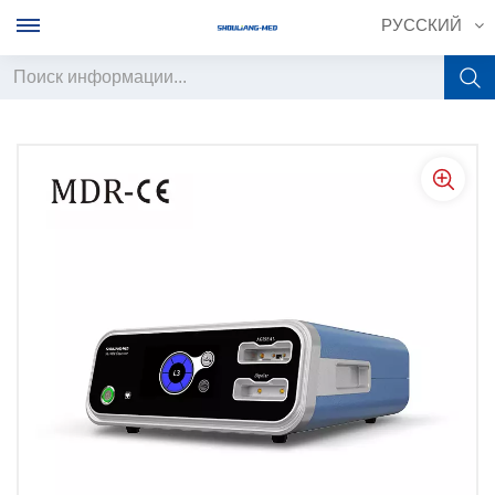
РУССКИЙ
English
français
Deutsch
русский
italiano
español
português
中文