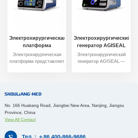
Электрохирургическая
Электрохирургический
платформа
генератор AGISEAL
Электрохирургическая
Электрохирургический
платформа представляет
генератор AGISEAL —
собой высокочастотный
это высокочастотный
электрохирургический
электрохирургический
генератор,
генератор,
предназначенный для
предназначенный для
использования с
использования с
монополярными и
биполярными
No. 166 Huakang Road, Jiangbei New Area, Nanjing, Jiangsu
биполярными
принадлежностями для
Province, China
принадлежностями для
коагуляции тканей. При
View All Contact
рассечения и коагуляции
использовании с
тканей. При
совместимыми
использовании с
герметизирующими
Тел. : ＋86 400-866-9686