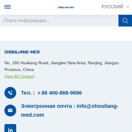
РУССКИЙ
English
français
Deutsch
No. 166 Huakang Road, Jiangbei New Area, Nanjing, Jiangsu
Province, China
русский
View All Contact
italiano
Тел. : ＋86 400-866-9686
español
Электронная почта : info@shouliang-
português
med.com
中文