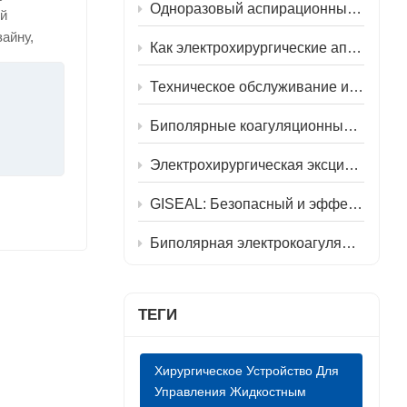
中文
Одноразовый аспирационный ирригационный инструмент: инструмент «четыре в одном» для эндоскопической хирургии.
й
айну,
Как электрохирургические аппараты делают операции безопаснее и ускоряют восстановление.
ян-Мед,
ию,
Техническое обслуживание и ремонт электрохирургического генератора AGISEAL SL100M
онтроля
еское
Биполярные коагуляционные щипцы: обеспечивают точную манипуляцию и ускоренное восстановление после геморроидэктомии.
и в
Электрохирургическая эксцизия (LEEP): эффективный и точный метод лечения заболеваний шейки матки.
дкости,
трумента
GISEAL: Безопасный и эффективный выбор для хирургического лечения ожирения.
ении,
нструмент
Биполярная электрокоагуляция — предпочтительный метод диссекции для шунтирования поверхностной височной артерии и средней мозговой артерии.
ходимо
ного
ТЕГИ
и
ания.
Хирургическое Устройство Для
ывание с
Управления Жидкостным