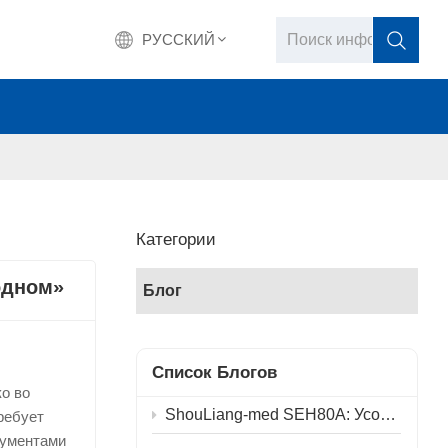
РУССКИЙ
English
français
Deutsch
Категории
русский
одном»
Блог
italiano
español
Список Блогов
о во
português
ShouLiang-med SEH80A: Усовершенствование физических принципов, продвижение хирургии в будущее.
ребует
рументами