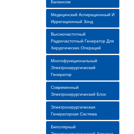
шает
Балансом
ией и
ционным
Медицинский Аспирационный И
ументов
Ирригационный Зонд
ключевые
Высокочастотный
и
Радиочастотный Генератор Для
й.
Хирургических Операций
Многофункциональный
Электрохирургический
Генератор
Современный
Электрохирургический Блок
Электрохирургическая
Генераторная Система
Биполярный
Электрохирургический Аппарат