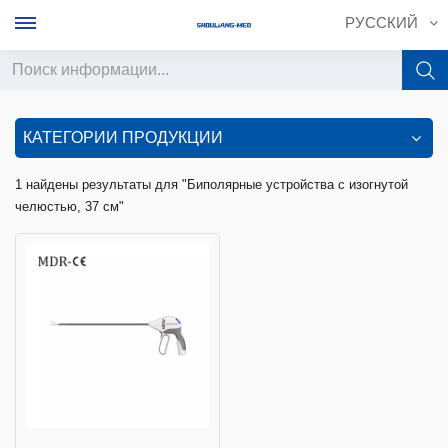
РУССКИЙ
English
КАТЕГОРИИ ПРОДУКЦИИ
français
1 найдены результаты для "Биполярные устройства с изогнутой
челюстью, 37 см"
Deutsch
русский
italiano
español
português
中文