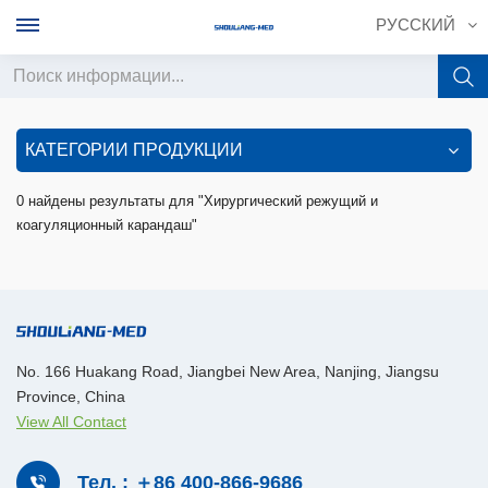
РУССКИЙ
English
КАТЕГОРИИ ПРОДУКЦИИ
français
0 найдены результаты для "Хирургический режущий и
коагуляционный карандаш"
Deutsch
русский
italiano
No. 166 Huakang Road, Jiangbei New Area, Nanjing, Jiangsu
español
Province, China
View All Contact
português
中文
Тел. : ＋86 400-866-9686